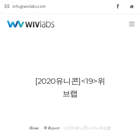
info@wivlabs.com
HOME
ABOUT
AGENCY
[2020유니콘]<19>위
SOLUTION
브랩
W REPORT
CONTACT
Home
W Report
[2020유니콘]<19>위브랩