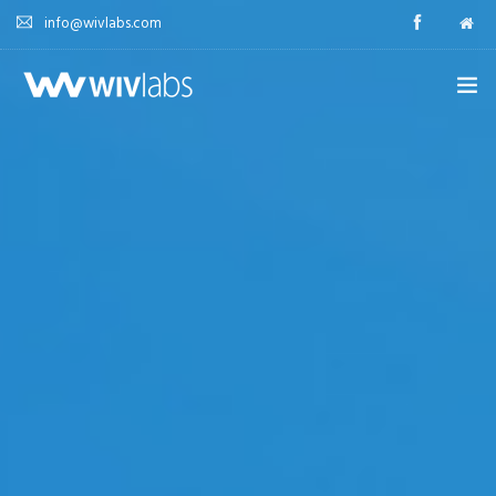
info@wivlabs.com
HOME
ABOUT
AGENCY
SOLUTION
W REPORT
CONTACT