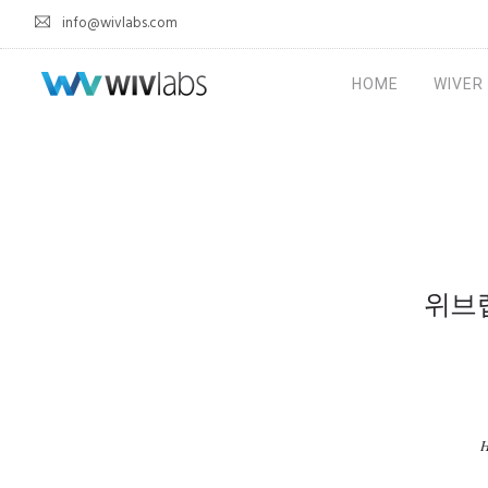
info@wivlabs.com
HOME
WIVER
위브랩