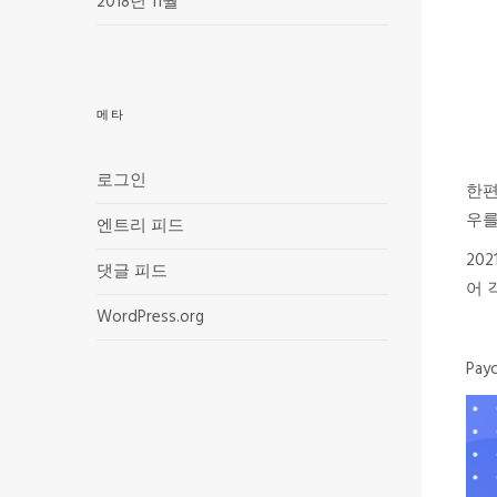
2018년 11월
메타
로그인
한편
우를
엔트리 피드
20
댓글 피드
어 
WordPress.org
Pa