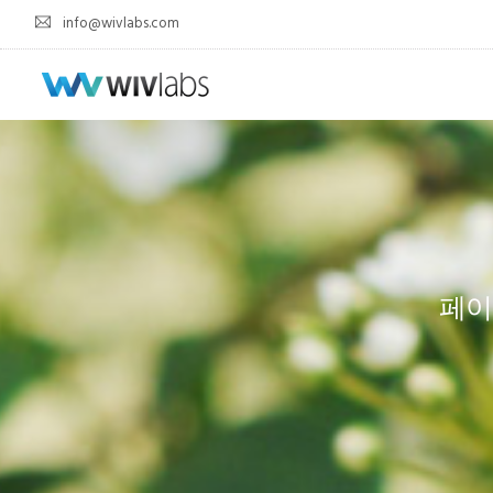
info@wivlabs.com
페이