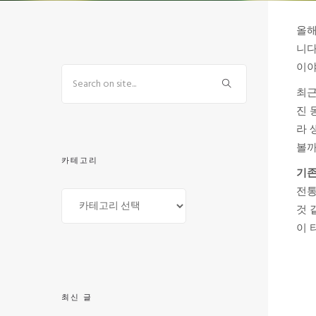
올해
니다
이야
최근
진 
라 
볼까
카테고리
기존
전통
것 
이 
최신 글