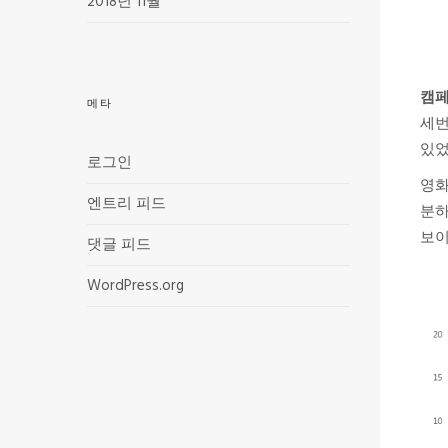
2018년 11월
캠페
메타
세번
있었
로그인
영화
엔트리 피드
분하
보이
댓글 피드
WordPress.org